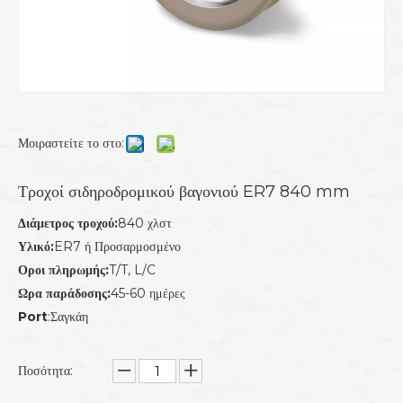
Μοιραστείτε το στο:
Τροχοί σιδηροδρομικού βαγονιού ER7 840 mm
Διάμετρος τροχού:
840 χλστ
Υλικό:
ER7 ή Προσαρμοσμένο
Οροι πληρωμής:
T/T, L/C
Ωρα παράδοσης:
45-60 ημέρες
Port
:Σαγκάη
Ποσότητα: