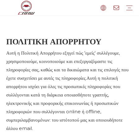
Τροχοί Σιδηροδρόμων
Φωτισμός έκτακτης ανάγκης
Φωτιστικά τοίχου οροφής LED IP20
Ελαστικοί τροχοί
Γραμμικά στεγανά LED IP65
Τροχοί
Φωτισμός κουβούκλιο LED
Σιδηροδρομικός Άξονας
Φωτισμός διαφράγματος έκτακτης ανάγκης LED
Ελαστικά τροχών σιδηροδρόμων
Φωτισμός LED High Bay
Μπόγια
Φωτιστικά LED Low Bay
Συνδέων
LED φωτισμός γκαράζ στάθμευσης
Οι υπολοιποι
Εταιρικά Νέα
Πληροφορίες για τον κλάδο
Εταιρικό Προφίλ
ΠΟΛΙΤΙΚΗ ΑΠΟΡΡΗΤΟΥ
Αυτή η Πολιτική Απορρήτου εξηγεί πώς 'εμείς' συλλέγουμε,
χρησιμοποιούμε, κοινοποιούμε και επεξεργαζόμαστε τις
πληροφορίες σας, καθώς και τα δικαιώματα και τις επιλογές που
έχετε συσχετίσει με αυτές τις πληροφορίες.Αυτή η πολιτική
απορρήτου ισχύει για όλες τις προσωπικές πληροφορίες που
συλλέγονται κατά τη διάρκεια οποιασδήποτε γραπτής,
ηλεκτρονικής και προφορικής επικοινωνίας ή προσωπικών
πληροφοριών που συλλέγονται online ή offline,
συμπεριλαμβανομένων: του ιστότοπού μας και οποιουδήποτε
άλλου email.