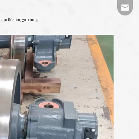
tj-mark
ς μεθόδους χύτευσης.