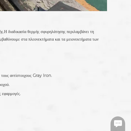
ωής.Η διαδικασία θερμής σφυρηλάτησης περιλαμβάνει τη
μβαθύνουμε στα πλεονεκτήματα και τα μειονεκτήματα των
τους αντίστοιχους Gray Iron.
ροχού.
ς εφαρμογές.
https:/