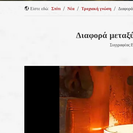
Είστε εδώ:
Σπίτι
/
Νέα
/
Τροχιακή γνώση
/
Διαφορά
Διαφορά μεταξ
Συγγραφέας