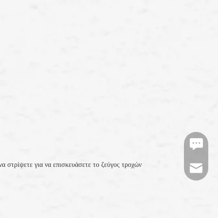
https:/
να στρίψετε για να επισκευάσετε το ζεύγος τροχών
tj-mark