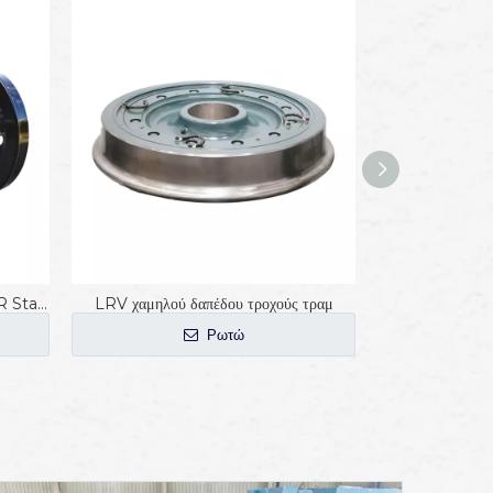
Ανταλλακτικά τρένου Αξεσουάρ AAR Standard Wheelset
LRV χαμηλού δαπέδου τροχούς τραμ
Τροχοί τροχαί
Ρωτώ