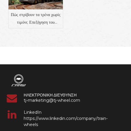
Πώς στρίβουν τα τρένα χωρίς
τιμόνι; Επεξήγηση του
σχεδίου τροχών και τροχών
σιδηροδρόμων
ΗΛΕΚΤΡΟΝΙΚΗ ΔΙΕΥΘΥΝΣΗ
tj-marketing@tj-wheel.com
LinkedIn
https://www.linkedin.com/company/train-
wheels