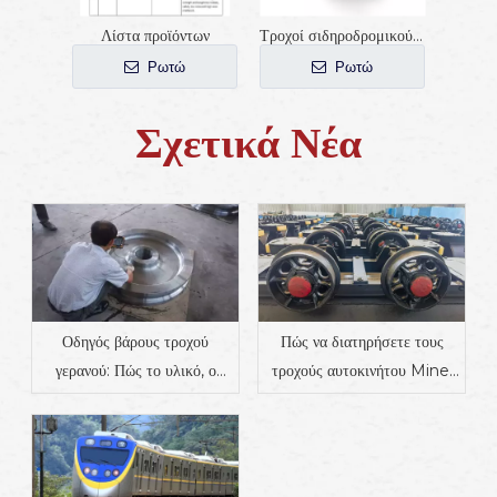
Λίστα προϊόντων
Τροχοί σιδηροδρομικού βαγονιού AAR-B 1000mm
Ρωτώ
Ρωτώ
Σχετικά Νέα
Οδηγός βάρους τροχού
Πώς να διατηρήσετε τους
γερανού: Πώς το υλικό, ο
τροχούς αυτοκινήτου Mine;
σχεδιασμός και η εφαρμογή
Πλήρης οδηγός για το
επηρεάζουν το βάρος |
χρονοδιάγραμμα συντήρησης,
Προμηθευτής εξαρτημάτων
τα κοινά ζητήματα και τις
βιομηχανικής σιδηροτροχιάς
συμβουλές αντοχής