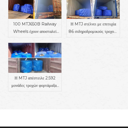
100 MTJ650B Railway
Η MTJ στέλνει με επιτυχία
Wheels έχουν αποσταλεί
86 σιδηροδρομικούς τροχούς
στη Δανία
στην Ινδία
Η MTJ απέστειλε 2.592
μονάδες τροχών φορτάμαξας
1000 mm στη Μαυριτανία