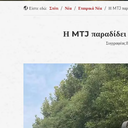
Είστε εδώ:
Σπίτι
/
Νέα
/
Εταιρικά Νέα
/
Η MTJ παρα
Η MTJ παραδίδει 
Συγγραφέας