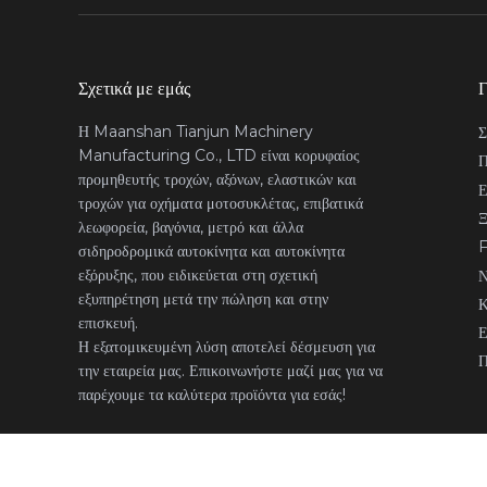
Σχετικά με εμάς
Γ
Η Maanshan Tianjun Machinery
Σ
Manufacturing Co., LTD είναι κορυφαίος
Π
προμηθευτής τροχών, αξόνων, ελαστικών και
Ε
τροχών για οχήματα μοτοσυκλέτας, επιβατικά
Ξ
λεωφορεία, βαγόνια, μετρό και άλλα
σιδηροδρομικά αυτοκίνητα και αυτοκίνητα
εξόρυξης, που ειδικεύεται στη σχετική
Ν
εξυπηρέτηση μετά την πώληση και στην
Κ
επισκευή.
Ε
Η εξατομικευμένη λύση αποτελεί δέσμευση για
Π
την εταιρεία μας. Επικοινωνήστε μαζί μας για να
παρέχουμε τα καλύτερα προϊόντα για εσάς!