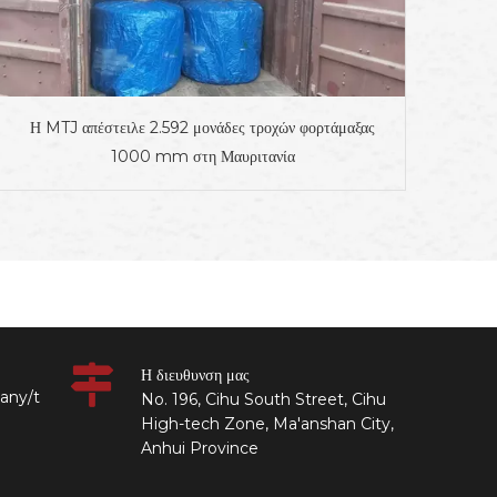
Η MTJ απέστειλε 2.592 μονάδες τροχών φορτάμαξας
1000 mm στη Μαυριτανία
Η διευθυνση μας
any/t
No. 196, Cihu South Street, Cihu
High-tech Zone, Ma'anshan City,
Anhui Province