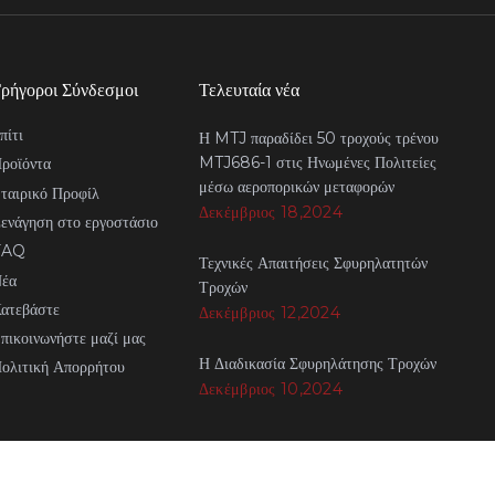
ρήγοροι Σύνδεσμοι
Τελευταία νέα
πίτι
Η MTJ παραδίδει 50 τροχούς τρένου
MTJ686-1 στις Ηνωμένες Πολιτείες
ροϊόντα
μέσω αεροπορικών μεταφορών
ταιρικό Προφίλ
Δεκέμβριος 18,2024
ενάγηση στο εργοστάσιο
FAQ
Τεχνικές Απαιτήσεις Σφυρηλατητών
έα
Τροχών
ατεβάστε
Δεκέμβριος 12,2024
πικοινωνήστε μαζί μας
Η Διαδικασία Σφυρηλάτησης Τροχών
ολιτική Απορρήτου
Δεκέμβριος 10,2024