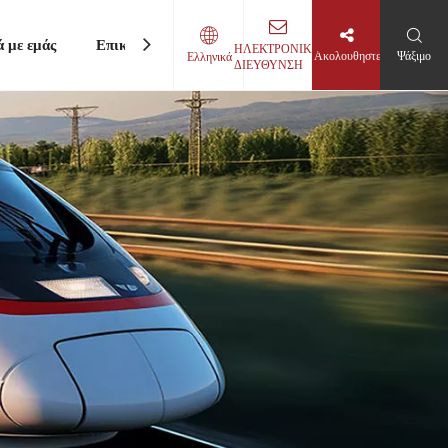
ά με εμάς
Επικοινωνήστε μαζί μας
ΗΛΕΚΤΡΟΝΙΚΗ
Ακολουθηστε
Ψάξιμο
Ελληνικά
ΔΙΕΥΘΥΝΣΗ