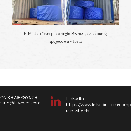
Η MTJ στέλνει με επιτυχία 86 σιδηροδρομικούς
τροχούς στην Ινδία
ΟΝΙΚΗ ΔΙΕΥΘΥΝΣΗ
LinkedIn
keting@tj-wheel.com
https://www.linkedin.com/comp
rain-wheels