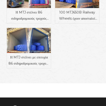
Η MTJ στέλνει 86
100 MTJ650B Railway
σιδηροδρομικούς τροχούς
Wheels έχουν αποσταλεί
στην Ινδία για υποστήριξη
στη Δανία
έργων σιδηροδρομικών
μεταφορών
Η MTJ στέλνει με επιτυχία
86 σιδηροδρομικούς τροχούς
στην Ινδία