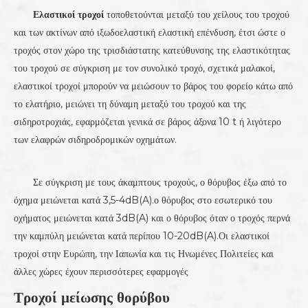
Ελαστικοί τροχοί
τοποθετούνται μεταξύ του χείλους του τροχού
και των ακτίνων από ιξωδοελαστική ελαστική επένδυση, έτσι ώστε ο
τροχός στον χώρο της τρισδιάστατης κατεύθυνσης της ελαστικότητας
του τροχού σε σύγκριση με τον συνολικό τροχό, σχετικά μαλακοί,
ελαστικοί τροχοί μπορούν να μειώσουν το βάρος του φορείο κάτω από
το ελατήριο, μειώνει τη δύναμη μεταξύ του τροχού και της
σιδηροτροχιάς, εφαρμόζεται γενικά σε βάρος άξονα 10 t ή λιγότερο
των ελαφρών σιδηροδρομικών οχημάτων.
Σε σύγκριση με τους άκαμπτους τροχούς, ο θόρυβος έξω από το
όχημα μειώνεται κατά 3,5-4dB(A).ο θόρυβος στο εσωτερικό του
οχήματος μειώνεται κατά 3dB(A) και ο θόρυβος όταν ο τροχός περνά
την καμπύλη μειώνεται κατά περίπου 10-20dB(A).Οι ελαστικοί
τροχοί στην Ευρώπη, την Ιαπωνία και τις Ηνωμένες Πολιτείες και
άλλες χώρες έχουν περισσότερες εφαρμογές
Τροχοί μείωσης θορύβου