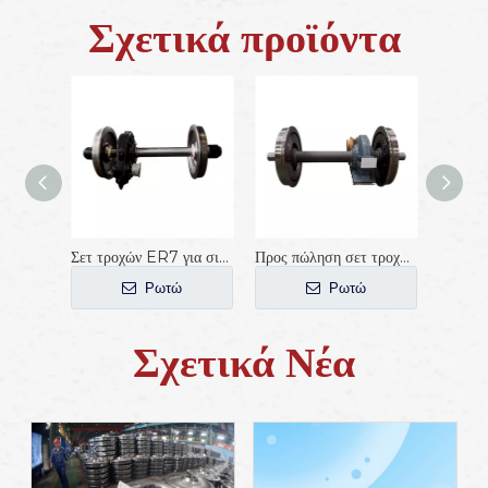
Σχετικά προϊόντα
Σετ τροχών ER7 για σιδηροδρομικά βαγόνια
Προς πώληση σετ τροχών AAR Standard Train Subway
Ρωτώ
Ρωτώ
Σχετικά Νέα