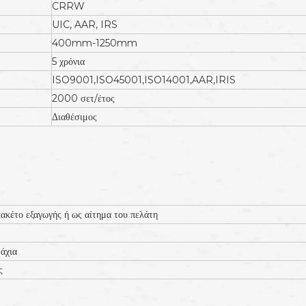
CRRW
UIC, AAR, IRS
400mm-1250mm
5 χρόνια
ISO9001,ISO45001,ISO14001,AAR,IRIS
2000 σετ/έτος
Διαθέσιμος
ακέτο εξαγωγής ή ως αίτημα του πελάτη
άχια
ς