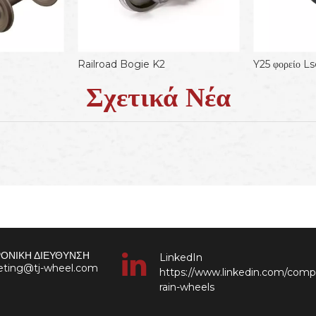
Railroad Bogie K2
Σχετικά Νέα
ΟΝΙΚΗ ΔΙΕΥΘΥΝΣΗ
LinkedIn
keting@tj-wheel.com
https://www.linkedin.com/comp
rain-wheels