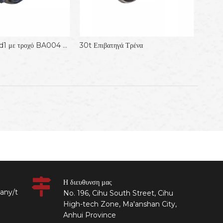
Y25 φορείο Lsd1 με τροχό BA004 τροχό 920 mm
30t Επιβατηγά Τρένα
Η διευθυνση μας
any/t
No. 196, Cihu South Street, Cihu
High-tech Zone, Ma'anshan City,
Anhui Province