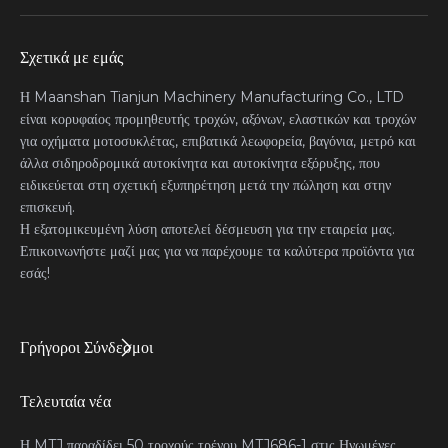
Σχετικά με εμάς
Η Maanshan Tianjun Machinery Manufacturing Co., LTD
είναι κορυφαίος προμηθευτής τροχών, αξόνων, ελαστικών και τροχών
για οχήματα μοτοσυκλέτας, επιβατικά λεωφορεία, βαγόνια, μετρό και
άλλα σιδηροδρομικά αυτοκίνητα και αυτοκίνητα εξόρυξης, που
ειδικεύεται στη σχετική εξυπηρέτηση μετά την πώληση και στην
επισκευή.
Η εξατομικευμένη λύση αποτελεί δέσμευση για την εταιρεία μας.
Επικοινωνήστε μαζί μας για να παρέχουμε τα καλύτερα προϊόντα για
εσάς!
Γρήγοροι Σύνδεσμοι
Τελευταία νέα
Η MTJ παραδίδει 50 τροχούς τρένου MTJ686-1 στις Ηνωμένες