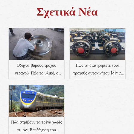
Σχετικά Νέα
Οδηγός βάρους τροχού
Πώς να διατηρήσετε τους
γερανού: Πώς το υλικό, ο
τροχούς αυτοκινήτου Mine;
σχεδιασμός και η εφαρμογή
Πλήρης οδηγός για το
επηρεάζουν το βάρος |
χρονοδιάγραμμα συντήρησης,
Προμηθευτής εξαρτημάτων
τα κοινά ζητήματα και τις
βιομηχανικής σιδηροτροχιάς
συμβουλές αντοχής
Πώς στρίβουν τα τρένα χωρίς
τιμόνι; Επεξήγηση του