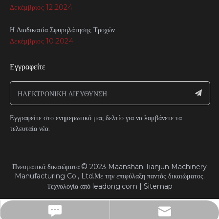
Δεκέμβριος 12,2024
Η Διαδικασία Σφυρηλάτησης Τροχών
Δεκέμβριος 10,2024
Εγγραφείτε
Εγγραφείτε στο ενημερωτικό μας δελτίο για να λαμβάνετε τα
τελευταία νέα.
©
Πνευματικά δικαιώματα
2023
Maanshan Tianjun Machinery
Manufacturing Co., Ltd.Με την επιφύλαξη παντός δικαιώματος.​​​​
Τεχνολογία από
leadong.com
|
Sitemap
https://tianjunwheels.en.alibaba.com/?spm=a2700.shop_cp.8
tj-marketing@tj-wheel.com