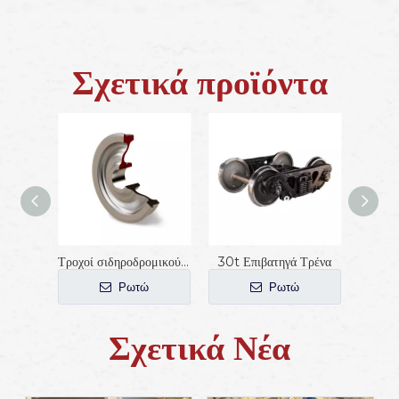
Σχετικά προϊόντα
Τροχοί σιδηροδρομικού βαγονιού ER7 840 mm
30t Επιβατηγά Τρένα
Τρέ
Ρωτώ
Ρωτώ
Σχετικά Νέα