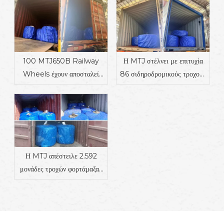
100 MTJ650B Railway
Η MTJ στέλνει με επιτυχία
Wheels έχουν αποσταλεί
86 σιδηροδρομικούς τροχούς
στη Δανία
στην Ινδία
Η MTJ απέστειλε 2.592
μονάδες τροχών φορτάμαξας
1000 mm στη Μαυριτανία