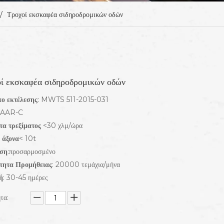
/
Τροχοί εκσκαφέα σιδηροδρομικών οδών
ί εκσκαφέα σιδηροδρομικών οδών
ο εκτέλεσης
: MWTS 511-2015-031
AAR-C
τα τρεξίματος
<30 χλμ/ώρα
 άξονα
< 10t
αση
:προσαρμοσμένο
τητα Προμήθειας
: 20000 τεμάχια/μήνα
ή
: 30-45 ημέρες
τα: