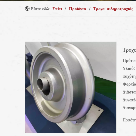
Είστε εδώ:
Σπίτι
/
Προϊόντα
/
Τροχοί σιδηροτροχιάς
Τροχο
Πρότυπ
Υλικό:
Ταχύτη
Φορτίο
Διάστ
Δυνατό
Διανομ
Ποσότη