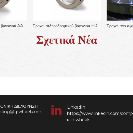
Τροχοί σιδηροδρομικού βαγονιού AAR-B 1000mm
Τροχοί σιδηροδρομικού βαγονιού ER7 840 mm
Τροχοί από σφ
Σχετικά Νέα
ΟΝΙΚΗ ΔΙΕΥΘΥΝΣΗ
LinkedIn
keting@tj-wheel.com
https://www.linkedin.com/comp
rain-wheels