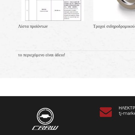
Τροχός ατμομηχανής σιδηροδρόμου από σφυρήλατο χάλυβα 1092 mm
Λίστα προϊόντων
το περιεχόμενο είναι άδειο!
ΗΛΕΚΤΡ
tj-mar