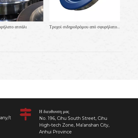
υρήλατο ατσάλι
Τροχοί σιδηροδρόμου από σφυρήλατο χάλυβα προσαρμοσμένης διάστασης
Η διευθυνση μας
any/t
No. 196, Cihu South Street, Cihu
High-tech Zone, Ma'anshan City,
Anhui Province